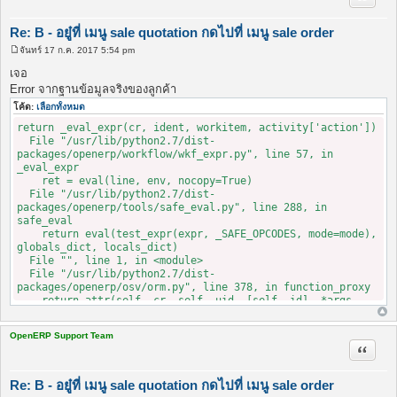
Re: B - อยู๋ที่ เมนู sale quotation กดไปที่ เมนู sale order
จันทร์ 17 ก.ค. 2017 5:54 pm
โ
พ
เจอ
ส
Error จากฐานข้อมูลจริงของลูกค้า
ต์
โค้ด:
เลือกทั้งหมด
return _eval_expr(cr, ident, workitem, activity['action'])
File "/usr/lib/python2.7/dist-
packages/openerp/workflow/wkf_expr.py", line 57, in
_eval_expr
ret = eval(line, env, nocopy=True)
File "/usr/lib/python2.7/dist-
packages/openerp/tools/safe_eval.py", line 288, in
safe_eval
return eval(test_expr(expr, _SAFE_OPCODES, mode=mode),
globals_dict, locals_dict)
File "", line 1, in <module>
File "/usr/lib/python2.7/dist-
packages/openerp/osv/orm.py", line 378, in function_proxy
return attr(self._cr, self._uid, [self._id], *args,
**kwargs)
File "/usr/lib/python2.7/dist-
OpenERP Support Team
packages/openerp/addons/sale_stock/sale_stock.py", line
อ้างคำพ
223, in action_wait
res = super(sale_order, self).action_wait(cr, uid,
ids, context=context)
Re: B - อยู๋ที่ เมนู sale quotation กดไปที่ เมนู sale order
File "/usr/lib/python2.7/dist-