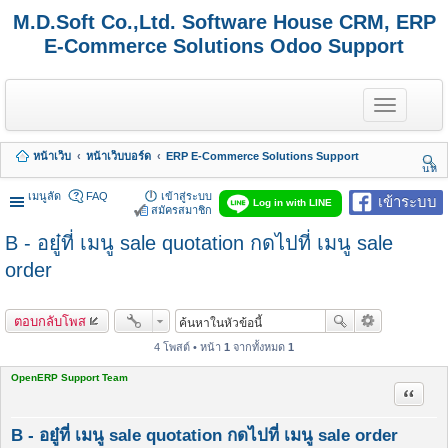
M.D.Soft Co.,Ltd. Software House CRM, ERP
E-Commerce Solutions Odoo Support
T
o
g
g
หน้าเว็บ
หน้าเว็บบอร์ด
ERP E-Commerce Solutions Support
l
นห
e
า
n
เมนูลัด
FAQ
เข้าสู่ระบบ
เข้าระบบ
Log in with LINE
a
สมัครสมาชิก
v
B - อยู๋ที่ เมนู sale quotation กดไปที่ เมนู sale
i
g
order
a
t
i
o
ตอบกลับโพส
n
4 โพสต์ • หน้า
1
จากทั้งหมด
1
OpenERP Support Team
อ้างคำพ
B - อยู๋ที่ เมนู sale quotation กดไปที่ เมนู sale order