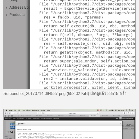
Screenshot_20170714-094537.png (652.02 KiB) เปิดดูแล้ว 38515 ครั้ง