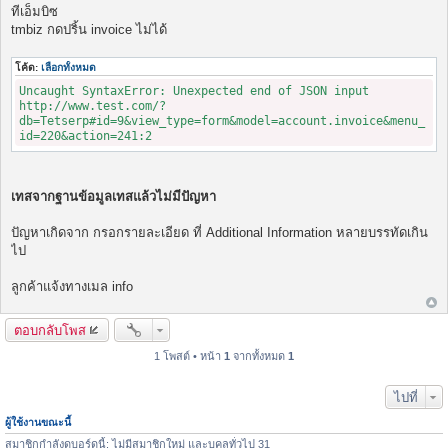
พ
ทีเอ็มบิซ
ส
tmbiz กดปริ้น invoice ไม่ได้
ต์
โค้ด:
เลือกทั้งหมด
Uncaught SyntaxError: Unexpected end of JSON input
http://www.test.com/?
db=Tetserp#id=9&view_type=form&model=account.invoice&menu_
id=220&action=241:2
เทสจากฐานข้อมูลเทสแล้วไม่มีปัญหา
ปัญหาเกิดจาก กรอกรายละเอียด ที่ Additional Information หลายบรรทัดเกิน
ไป
ลูกค้าแจ้งทางเมล info
ตอบกลับโพส
1 โพสต์ • หน้า
1
จากทั้งหมด
1
ไปที่
ผู้ใช้งานขณะนี้
สมาชิกกำลังดูบอร์ดนี้: ไม่มีสมาชิกใหม่ และบุคลทั่วไป 31