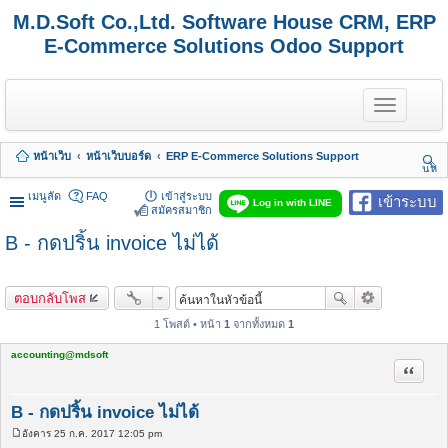
M.D.Soft Co.,Ltd. Software House CRM, ERP
E-Commerce Solutions Odoo Support
T
o
g
g
หน้าเว็บ
หน้าเว็บบอร์ด
ERP E-Commerce Solutions Support
l
นห
e
า
n
เมนูลัด
FAQ
เข้าสู่ระบบ
เข้าระบบ
Log in with LINE
a
สมัครสมาชิก
v
B - กดปริ้น invoice ไม่ได้
i
g
a
t
ตอบกลับโพส
i
o
1 โพสต์ • หน้า
1
จากทั้งหมด
1
n
accounting@mdsoft
อ้างคำพ
B - กดปริ้น invoice ไม่ได้
อังคาร 25 ก.ค. 2017 12:05 pm
โ