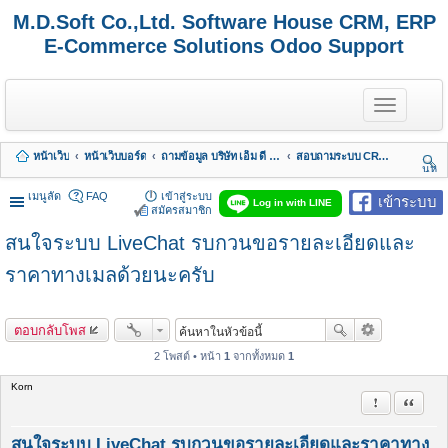
M.D.Soft Co.,Ltd. Software House CRM, ERP
E-Commerce Solutions Odoo Support
T
o
g
g
หน้าเว็บ
หน้าเว็บบอร์ด
ถามข้อมูล บริษัท เอ็ม ดี ซอฟต์ จำกัด
สอบถามระบบ CRM - LiveChat - HelpDesk
l
นห
e
า
n
เมนูลัด
FAQ
เข้าสู่ระบบ
เข้าระบบ
Log in with LINE
a
สมัครสมาชิก
v
สนใจระบบ LiveChat รบกวนขอรายละเอียดและ
i
g
a
ราคาทางเมลด้วยนะครับ
t
i
o
ตอบกลับโพส
n
2 โพสต์ • หน้า
1
จากทั้งหมด
1
Korn
รายงานในข้
อ้างคำพ
สนใจระบบ LiveChat รบกวนขอรายละเอียดและราคาทาง