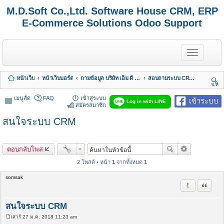
M.D.Soft Co.,Ltd. Software House CRM, ERP
E-Commerce Solutions Odoo Support
T
o
g
g
หน้าเว็บ
หน้าเว็บบอร์ด
ถามข้อมูล บริษัท เอ็ม ดี ซอฟต์ จำกัด
สอบถามระบบ CRM - LiveChat - HelpDesk
l
นห
e
า
n
เมนูลัด
FAQ
เข้าสู่ระบบ
เข้าระบบ
Log in with LINE
a
สมัครสมาชิก
v
สนใจระบบ CRM
i
g
a
t
ตอบกลับโพส
i
o
2 โพสต์ • หน้า
1
จากทั้งหมด
1
n
somsak
รายงานในข้
อ้างคำพ
สนใจระบบ CRM
เสาร์ 27 ม.ค. 2018 11:23 am
โ