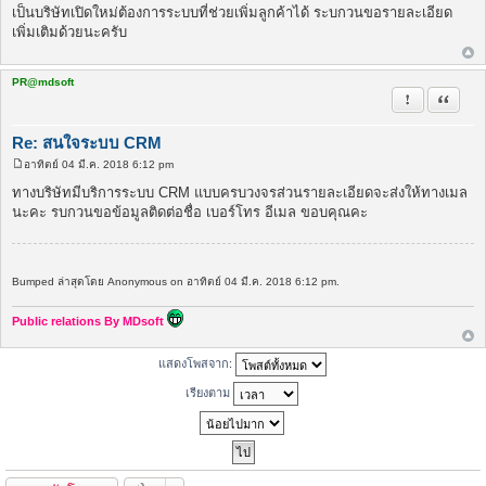
พ
เป็นบริษัทเปิดใหม่ต้องการระบบที่ช่วยเพิ่มลูกค้าได้ ระบกวนขอรายละเอียด
ส
เพิ่มเติมด้วยนะครับ
ต์
PR@mdsoft
รายงานในข้
อ้างคำพ
Re: สนใจระบบ CRM
อาทิตย์ 04 มี.ค. 2018 6:12 pm
โ
พ
ทางบริษัทมีบริการระบบ CRM แบบครบวงจรส่วนรายละเอียดจะส่งให้ทางเมล
ส
นะคะ รบกวนขอข้อมูลติดต่อชื่อ เบอร์โทร อีเมล ขอบคุณคะ
ต์
Bumped ล่าสุดโดย Anonymous on อาทิตย์ 04 มี.ค. 2018 6:12 pm.
Public relations By MDsoft
แสดงโพสจาก:
เรียงตาม