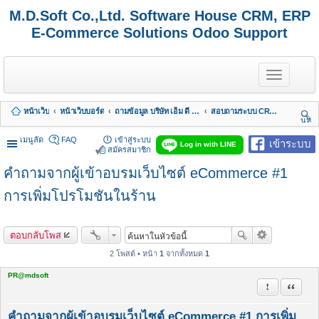
M.D.Soft Co.,Ltd. Software House CRM, ERP
E-Commerce Solutions Odoo Support
T
o
g
g
หน้าเว็บ
หน้าเว็บบอร์ด
ถามข้อมูล บริษัท เอ็ม ดี ซอฟต์ จำกัด
สอบถามระบบ CRM - LiveChat - HelpDesk
l
นห
e
า
n
เมนูลัด
FAQ
เข้าสู่ระบบ
เข้าระบบ
Log in with LINE
a
สมัครสมาชิก
v
คำถามจากผู้เข้าอบรมเว็บไซต์ eCommerce #1
i
g
a
การเพิ่มโปรโมชันในร้าน
t
i
o
ตอบกลับโพส
n
2 โพสต์ • หน้า
1
จากทั้งหมด
1
PR@mdsoft
รายงานในข้
อ้างคำพ
คำถามจากผู้เข้าอบรมเว็บไซต์ eCommerce #1 การเพิ่ม