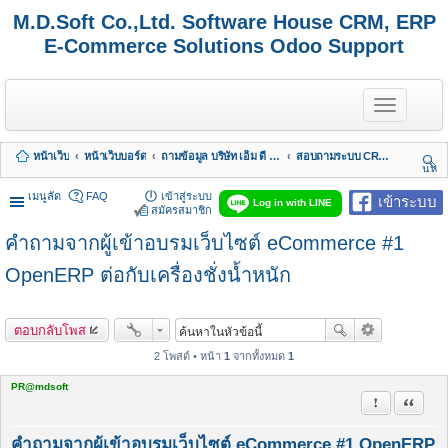
M.D.Soft Co.,Ltd. Software House CRM, ERP
E-Commerce Solutions Odoo Support
T
o
g
g
หน้าเว็บ
หน้าเว็บบอร์ด
ถามข้อมูล บริษัท เอ็ม ดี ซอฟต์ จำกัด
สอบถามระบบ CRM - LiveChat - HelpDesk
l
นห
e
า
n
เมนูลัด
FAQ
เข้าสู่ระบบ
เข้าระบบ
Log in with LINE
a
สมัครสมาชิก
v
คำถามจากผู้เข้าอบรมเว็บไซต์ eCommerce #1
i
g
a
OpenERP ต่อกับเครื่องชั่งน้ำหนัก
t
i
o
ตอบกลับโพส
n
2 โพสต์ • หน้า
1
จากทั้งหมด
1
PR@mdsoft
รายงานในข้
อ้างคำพ
คำถามจากผู้เข้าอบรมเว็บไซต์ eCommerce #1 OpenERP