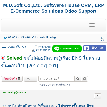
M.D.Soft Co.,Ltd. Software House CRM, ERP
E-Commerce Solutions Odoo Support
T
o
g
g
หน้าเว็บ
หน้าเว็บบอร์ด
Web Hosting
l
นห
e
า
n
เมนูลัด
FAQ
เข้าสู่ระบบ
เข้าระบบ
Log in with LINE
a
สมัครสมาชิก
v
Solved
ผมไม่ค่อยมีความรู้เรื่อง DNS ไม่ทราบ
i
g
a
ขั้นตอนย้าย [2017-07][001]
t
i
o
ล็อคหัวข้อ
n
3 โพสต์ • หน้า
1
จากทั้งหมด
1
accounting@mdsoft
รายงาน
ผมไม่ค่อยมีความรู้เรื่อง DNS ไม่ทราบขั้นตอนย้าย