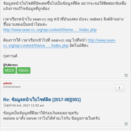
พ
ข้อมูลหน้าเว็บไซต์ที่อัพเดทขึ้นไปเป็นข้อมูลที่ผิด อยากจะขอให้ติดต่อกลับเพื่อ
ส
แจ้งการแก้ไขข้อมูลที่ถูกต้อง
ต์
เวลาเรียกหน้าเว็บ sean-cc.org หน้าที่มันแสดง มันจะ redirect ลิงค์ด้านล่าง
ขึ้นมาแสดงเป็นหน้าโฮมค่ะ
http://www.sean-cc.org/wp-content/theme ... /index.php
ต้องการให้ เวลาเรียกเข้าไปที่ sean-cc.org ไปที่หน้า
http://www.sean-
cc.org/wp-content/theme ... /index.php
อัตโนมัติค่ะ
กุลกานต์
ผู้รับผิดชอบ
M029
Admin
admin
Administrator
รายงาน
Re: ข้อมูลหน้าเว็บไซต์ผิด [2017-08][001]
ศุกร์ 04 ส.ค. 2017 11:53 am
โ
พ
ข้อมูลเป็นข้อมูลที่ดึงมาให้ก่อนวันหมดอายุครับ
ส
restore มาทั้ง server เราไม่ได้ทำอะไรกับ ข้อมูลภายในครับ
ต์