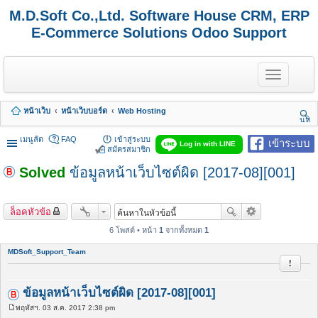
M.D.Soft Co.,Ltd. Software House CRM, ERP
E-Commerce Solutions Odoo Support
T
o
g
g
หน้าเว็บ
หน้าเว็บบอร์ด
Web Hosting
l
นห
e
า
n
เมนูลัด
FAQ
เข้าสู่ระบบ
เข้าระบบ
Log in with LINE
a
สมัครสมาชิก
v
Solved
ข้อมูลหน้าเว็บไซต์ผิด [2017-08][001]
i
g
a
t
ล็อคหัวข้อ
i
o
6 โพสต์ • หน้า
1
จากทั้งหมด
1
n
MDSoft_Support_Team
รายงาน
ข้อมูลหน้าเว็บไซต์ผิด [2017-08][001]
พฤหัสฯ. 03 ส.ค. 2017 2:38 pm
โ