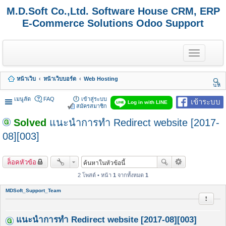
M.D.Soft Co.,Ltd. Software House CRM, ERP
E-Commerce Solutions Odoo Support
T
o
g
g
หน้าเว็บ
หน้าเว็บบอร์ด
Web Hosting
l
นห
e
า
n
เมนูลัด
FAQ
เข้าสู่ระบบ
เข้าระบบ
Log in with LINE
a
สมัครสมาชิก
v
Solved
แนะนำการทำ Redirect website [2017-
i
g
08][003]
a
t
i
o
ล็อคหัวข้อ
n
2 โพสต์ • หน้า
1
จากทั้งหมด
1
MDSoft_Support_Team
รายงาน
แนะนำการทำ Redirect website [2017-08][003]