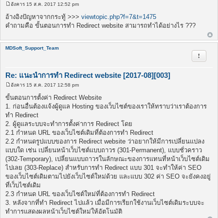
อังคาร 15 ส.ค. 2017 12:52 pm
โ
พ
อ้างอิงปัญหาจากกระทู้ >>>
viewtopic.php?f=7&t=1475
ส
คำถามคือ ขั้นตอนการทำ Redirect website สามารถทำได้อย่างไร ???
ต์
MDSoft_Support_Team
รายงาน
Re: แนะนำการทำ Redirect website [2017-08][003]
อังคาร 15 ส.ค. 2017 12:58 pm
โ
พ
ขั้นตอนการตั้งค่า Redirect Website
ส
1. ก่อนอื่นต้องแจ้งผู้ดูแล Hosting ของเว็บไซต์ของเราให้ทราบว่าเราต้องการ
ต์
ทำ Redirect
2. ผู้ดูแลระบบจะทำการตั้งค่าการ Redirect โดย
2.1 กำหนด URL ของเว็บไซต์เดิมที่ต้องการทำ Redirect
2.2 กำหนดรูปแบบของการ Redirect website ว่าอยากให้มีการเปลี่ยนแปลง
แบบใด เช่น เปลี่ยนหน้าเว็บไซต์แบบถาวร (301-Permanent), แบบชั่วคราว
(302-Temporary), เปลี่ยนแบบถาวรในลักษณะของการแทนที่หน้าเว็บไซต์เดิม
ไปเลย (303-Replace) สำหรับการทำ Redirect แบบ 301 จะทำให้ค่า SEO
ของเว็บไซต์เดิมตามไปยังเว็บไซต์ใหม่ด้วย และแบบ 302 ค่า SEO จะยังคงอยู่
ที่เว็บไซต์เดิม
2.3 กำหนด URL ของเว็บไซต์ใหม่ที่ต้องการทำ Redirect
3. หลังจากที่ทำ Redirect ไปแล้ว เมื่อมีการเรียกใช้งานเว็บไซต์เดิมระบบจะ
ทำการแสดงผลหน้าเว็บไซต์ใหม่ให้อัตโนมัติ