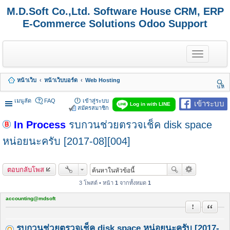
M.D.Soft Co.,Ltd. Software House CRM, ERP
E-Commerce Solutions Odoo Support
T
o
g
g
หน้าเว็บ
หน้าเว็บบอร์ด
Web Hosting
l
นห
e
า
n
เมนูลัด
FAQ
เข้าสู่ระบบ
เข้าระบบ
Log in with LINE
a
สมัครสมาชิก
v
In Process
รบกวนช่วยตรวจเช็ค disk space
i
g
a
หน่อยนะครับ [2017-08][004]
t
i
o
ตอบกลับโพส
n
3 โพสต์ • หน้า
1
จากทั้งหมด
1
accounting@mdsoft
รายงานในข้
อ้างคำพ
รบกวนช่วยตรวจเช็ค disk space หน่อยนะครับ [2017-