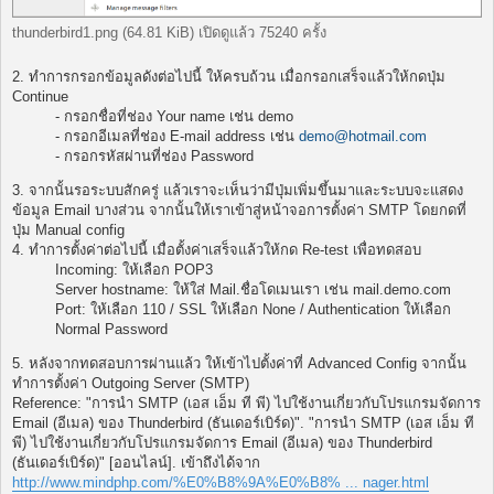
thunderbird1.png (64.81 KiB) เปิดดูแล้ว 75240 ครั้ง
2. ทำการกรอกข้อมูลดังต่อไปนี้ ให้ครบถ้วน เมื่อกรอกเสร็จแล้วให้กดปุ่ม
Continue
- กรอกชื่อที่ช่อง Your name เช่น demo
- กรอกอีเมลที่ช่อง E-mail address เช่น
demo@hotmail.com
- กรอกรหัสผ่านที่ช่อง Password
3. จากนั้นรอระบบสักครู่ แล้วเราจะเห็นว่ามีปุ่มเพิ่มขึ้นมาและระบบจะแสดง
ข้อมูล Email บางส่วน จากนั้นให้เราเข้าสู่หน้าจอการตั้งค่า SMTP โดยกดที่
ปุ่ม Manual config
4. ทำการตั้งค่าต่อไปนี้ เมื่อตั้งค่าเสร็จแล้วให้กด Re-test เพื่อทดสอบ
Incoming: ให้เลือก POP3
Server hostname: ให้ใส่ Mail.ชื่อโดเมนเรา เช่น mail.demo.com
Port: ให้เลือก 110 / SSL ให้เลือก None / Authentication ให้เลือก
Normal Password
5. หลังจากทดสอบการผ่านแล้ว ให้เข้าไปตั้งค่าที่ Advanced Config จากนั้น
ทำการตั้งค่า Outgoing Server (SMTP)
Reference: "การนำ SMTP (เอส เอ็ม ที พี) ไปใช้งานเกี่ยวกับโปรแกรมจัดการ
Email (อีเมล) ของ Thunderbird (ธันเดอร์เบิร์ด)". "การนำ SMTP (เอส เอ็ม ที
พี) ไปใช้งานเกี่ยวกับโปรแกรมจัดการ Email (อีเมล) ของ Thunderbird
(ธันเดอร์เบิร์ด)" [ออนไลน์]. เข้าถึงได้จาก
http://www.mindphp.com/%E0%B8%9A%E0%B8% ... nager.html