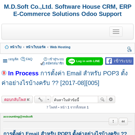
M.D.Soft Co.,Ltd. Software House CRM, ERP
E-Commerce Solutions Odoo Support
T
o
g
g
หน้าเว็บ
หน้าเว็บบอร์ด
Web Hosting
l
นห
e
า
n
เมนูลัด
FAQ
เข้าสู่ระบบ
เข้าระบบ
Log in with LINE
a
สมัครสมาชิก
v
In Process
การตั้งค่า Email สำหรับ POP3 ตั้ง
i
g
a
ค่าอย่างไรบ้างครับ ?? [2017-08][005]
t
i
o
ตอบกลับโพส
n
7 โพสต์ • หน้า
1
จากทั้งหมด
1
accounting@mdsoft
รายงานในข้
อ้างคำพ
การตั้งค่า Email สำหรับ POP3 ตั้งค่าอย่างไรบ้างครับ ??