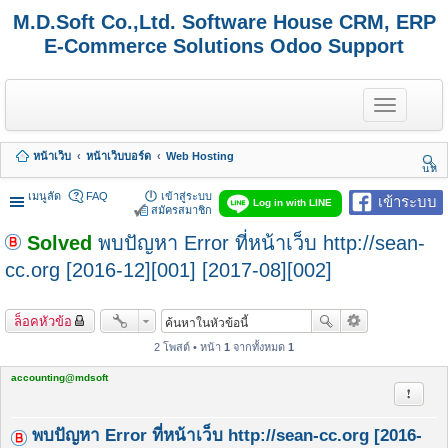
M.D.Soft Co.,Ltd. Software House CRM, ERP
E-Commerce Solutions Odoo Support
T
o
g
g
หน้าเว็บ
หน้าเว็บบอร์ด
Web Hosting
l
นห
e
า
n
เมนูลัด
FAQ
เข้าสู่ระบบ
เข้าระบบ
Log in with LINE
a
สมัครสมาชิก
v
Solved
พบปัญหา Error ที่หน้าเว็บ http://sean-
i
g
cc.org [2016-12][001] [2017-08][002]
a
t
i
o
ล็อคหัวข้อ
n
2 โพสต์ • หน้า
1
จากทั้งหมด
1
accounting@mdsoft
รายงาน
พบปัญหา Error ที่หน้าเว็บ http://sean-cc.org [2016-