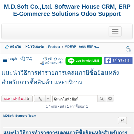
M.D.Soft Co.,Ltd. Software House CRM, ERP
E-Commerce Solutions Odoo Support
T
o
g
g
หน้าเว็บ
หน้าเว็บบอร์ด
Product
MDERP - ระบบ ERP จาก MDSoft พร้อมบริการ
l
นห
e
า
n
เมนูลัด
FAQ
เข้าสู่ระบบ
เข้าระบบ
Log in with LINE
a
สมัครสมาชิก
v
แนะนำวิธีการทำรายการเคลมภาษีซื้อย้อนหลัง
i
g
a
สำหรับการซื้อสินค้า และบริการ
t
i
o
ตอบกลับโพส
n
1 โพสต์ • หน้า
1
จากทั้งหมด
1
MDSoft_Support_Team
อ้างคำพ
แนะนำวิธีการทำรายการเคลมภาษีซื้อย้อนหลังสำหรับการ