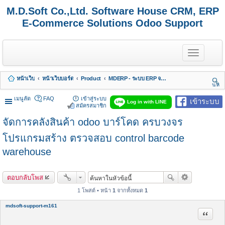
M.D.Soft Co.,Ltd. Software House CRM, ERP
E-Commerce Solutions Odoo Support
T
o
g
g
หน้าเว็บ
หน้าเว็บบอร์ด
Product
MDERP - ระบบ ERP จาก MDSoft พร้อมบริการ
l
นห
e
า
n
เมนูลัด
FAQ
เข้าสู่ระบบ
เข้าระบบ
Log in with LINE
a
สมัครสมาชิก
v
จัดการคลังสินค้า odoo บาร์โคด ครบวงจร
i
g
a
โปรแกรมสร้าง ตรวจสอบ control barcode
t
warehouse
i
o
n
ตอบกลับโพส
1 โพสต์ • หน้า
1
จากทั้งหมด
1
mdsoft-support-m161
อ้างคำพ