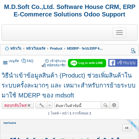
M.D.Soft Co.,Ltd. Software House CRM, ERP
E-Commerce Solutions Odoo Support
T
o
g
g
หน้าเว็บ
หน้าเว็บบอร์ด
Product
MDERP - ระบบ ERP จาก MDSoft พร้อมบริการ
l
นห
e
า
n
เมนูลัด
FAQ
เข้าสู่ระบบ
เข้าระบบ
Log in with LINE
a
สมัครสมาชิก
v
วิธีนำเข้าข้อมูลสินค้า (Product) ช่วยเพิ่มสินค้าใน
i
g
a
ระบบครั้งละมากๆ และ เหมาะสำหรับการย้ายระบบ
t
i
มาใช้ MDERP ของ mdsoft
o
n
ตอบกลับโพส
1 โพสต์ • หน้า
1
จากทั้งหมด
1
narisara
อ้างคำพ