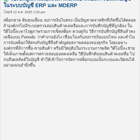
ในระบบบัญชี ERP และ MDERP
ศุกร์ 12 ธ.ค. 2025 1:03 pm
โ
พ
สต็อกหาย ต้นทุนเพี้ยน งบการเงินไม่ตรง เป็นปัญหาคลาสสิกที่เกิดขึ้นได้ตลอด
ส
ถ้าองค์กรไม่มีระบบตรวจสอบสินค้าคงเหลือและการบันทึกบัญชีที่ถูกต้อง ใน
ต์
วิดีโอนี้จะพาไปดูภาพรวมการเช็คสต็อก ควบคู่กับ วิธีการบันทึกบัญชีสินค้าคง
เหลือแบบ Periodic ว่าทำงานยังไง เชื่อมโยงกับงบการเงินแบบไหน และทำไม
การนับสต็อกให้ตรงกับบัญชีจึงสำคัญต่อสภาพคล่องของธุรกิจ โดยเฉพาะ
องค์กรที่มีการซื้อ-ขายสินค้า หรือมีวัตถุดิบในกระบวนการผลิต วิดีโอนี้จะช่วย
ให้เห็นภาพตั้งแต่การตรวจสอบยอดคงเหลือ วิธีบันทึกต้นทุนสินค้าคงเหลือ ไป
จนถึงผลลัพธ์ในบัญชี ทำให้เข้าใจการจัดการสต็อกแบบเป็นระบบและปิดงบได้
อย่างแม่นยำยิ่งขึ้น