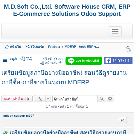
M.D.Soft Co.,Ltd. Software House CRM, ERP
E-Commerce Solutions Odoo Support
T
o
g
g
หน้าเว็บ
หน้าเว็บบอร์ด
Product
MDERP - ระบบ ERP จาก MDSoft พร้อมบริการ
l
นห
e
า
n
เมนูลัด
FAQ
เข้าสู่ระบบ
เข้าระบบ
Log in with LINE
a
สมัครสมาชิก
v
เตรียมข้อมูลภาษีอย่างมืออาชีพ! สอนวิธีดูรายงาน
i
g
a
ภาษีซื้อ-ภาษีขายในระบบ MDERP
t
i
o
ตอบกลับโพส
n
1 โพสต์ • หน้า
1
จากทั้งหมด
1
mdsoft-support-m207
อ้างคำพ
เตรียมข้อมูลภาษีอย่างมืออาชีพ! สอนวิธีดูรายงานภาษี