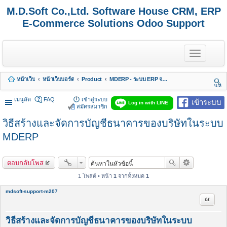
M.D.Soft Co.,Ltd. Software House CRM, ERP
E-Commerce Solutions Odoo Support
T
o
g
g
หน้าเว็บ
หน้าเว็บบอร์ด
Product
MDERP - ระบบ ERP จาก MDSoft พร้อมบริการ
l
นห
e
า
n
เมนูลัด
FAQ
เข้าสู่ระบบ
เข้าระบบ
Log in with LINE
a
สมัครสมาชิก
v
วิธีสร้างและจัดการบัญชีธนาคารของบริษัทในระบบ
i
g
MDERP
a
t
i
o
ตอบกลับโพส
n
1 โพสต์ • หน้า
1
จากทั้งหมด
1
mdsoft-support-m207
อ้างคำพ
วิธีสร้างและจัดการบัญชีธนาคารของบริษัทในระบบ