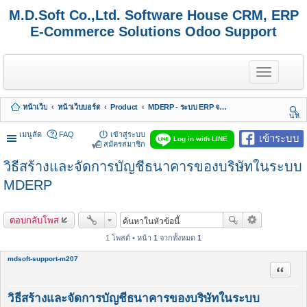
M.D.Soft Co.,Ltd. Software House CRM, ERP
E-Commerce Solutions Odoo Support
T
o
g
g
หน้าเว็บ
หน้าเว็บบอร์ด
Product
MDERP - ระบบ ERP จาก MDSoft พร้อมบริการ
l
นห
e
า
n
เมนูลัด
FAQ
เข้าสู่ระบบ
เข้าระบบ
Log in with LINE
a
สมัครสมาชิก
v
วิธีสร้างและจัดการบัญชีธนาคารของบริษัทในระบบ
i
g
MDERP
a
t
i
o
ตอบกลับโพส
n
1 โพสต์ • หน้า
1
จากทั้งหมด
1
mdsoft-support-m207
อ้างคำพ
วิธีสร้างและจัดการบัญชีธนาคารของบริษัทในระบบ