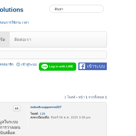
olutions
 สอนการใช้งาน เวลา
ร์ด
ติดต่อเรา
ัครสมาชิก
เข้าสู่ระบบ
เข้าระบบ
Log in with LINE
1 โพสต์ • หน้า
1
จากทั้งหมด
1
mdsoft-support-m207
อ้างคำพูด
โพสต์:
139
ลงทะเบียนเมื่อ:
จันทร์ 06 ต.ค. 2025 3:38 pm
อมูลในระบบ
ละการวางแผน
รนับสต็อค