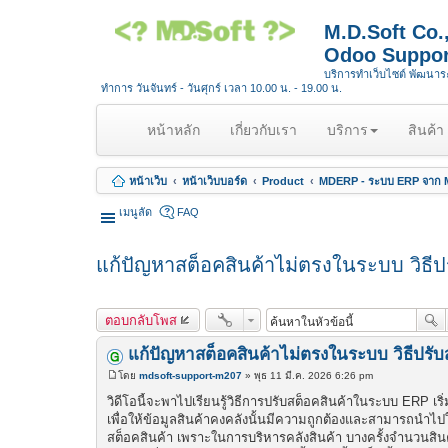
M.D.Soft Co
Odoo Suppor
บริการทำเว็บไซต์ พัฒนา
ทำการ วันจันทร์ - วันศุกร์ เวลา 10.00 น. - 19.00 น.
(
หน้าหลัก
เกี่ยวกับเรา
บริการ
สินค้า
c
u
หน้าเว็บ
หน้าเว็บบอร์ด
Product
MDERP - ระบบ ERP จาก M
r
r
เมนูลัด
FAQ
e
n
แก้ปัญหาสต็อคสินค้าไม่ตรงในระบบ วิธ
t
)
ตอบกลับโพส
แก้ปัญหาสต็อคสินค้าไม่ตรงในระบบ วิธีปร
โดย
mdsoft-support-m207
»
พุธ 11 มี.ค. 2026 6:26 pm
โ
พ
วิดีโอนี้จะพาไปเรียนรู้วิธีการปรับสต็อคสินค้าในระบบ ERP 
ส
เพื่อให้ข้อมูลสินค้าคงคลังนั้นมีความถูกต้องและสามารถนำ
ต์
สต็อคสินค้า เพราะในการบริหารคลังสินค้า บางครั้งจำนวนสินค