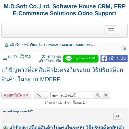
M.D.Soft Co.,Ltd. Software House CRM, ERP
E-Commerce Solutions Odoo Support
T
o
g
g
หน้าเว็บ
หน้าเว็บบอร์ด
Product
MDERP - ระบบ ERP จาก MDSoft พร้อมบริการ
l
นห
e
า
n
เมนูลัด
FAQ
เข้าสู่ระบบ
เข้าระบบ
Log in with LINE
a
สมัครสมาชิก
v
แก้ปัญหาสต็อคสินค้าไม่ตรงในระบบ วิธีปรับสต็อก
i
g
a
สินค้า ในระบบ MDERP
t
i
o
ตอบกลับโพส
n
1 โพสต์ • หน้า
1
จากทั้งหมด
1
mdsoft-support-m207
อ้างคำพ
แก้ปัญหาสต็อคสินค้าไม่ตรงในระบบ วิธีปรับสต็อกสินค้า