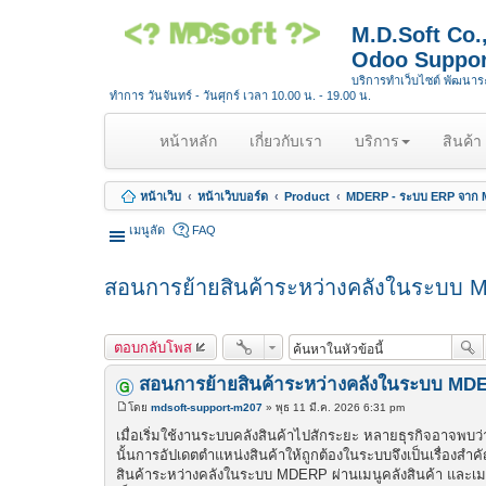
M.D.Soft Co
Odoo Suppor
บริการทำเว็บไซต์ พัฒนา
ทำการ วันจันทร์ - วันศุกร์ เวลา 10.00 น. - 19.00 น.
(
หน้าหลัก
เกี่ยวกับเรา
บริการ
สินค้า
c
u
หน้าเว็บ
หน้าเว็บบอร์ด
Product
MDERP - ระบบ ERP จาก M
r
r
เมนูลัด
FAQ
e
n
สอนการย้ายสินค้าระหว่างคลังในระบบ M
t
)
ตอบกลับโพส
สอนการย้ายสินค้าระหว่างคลังในระบบ MDER
โดย
mdsoft-support-m207
»
พุธ 11 มี.ค. 2026 6:31 pm
โ
พ
เมื่อเริ่มใช้งานระบบคลังสินค้าไปสักระยะ หลายธุรกิจอาจพบว่า
ส
นั้นการอัปเดตตำแหน่งสินค้าให้ถูกต้องในระบบจึงเป็นเรื่องส
ต์
สินค้าระหว่างคลังในระบบ MDERP ผ่านเมนูคลังสินค้า และเมนู