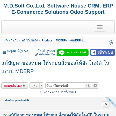
M.D.Soft Co.,Ltd. Software House CRM, ERP
E-Commerce Solutions Odoo Support
T
o
g
g
หน้าเว็บ
หน้าเว็บบอร์ด
Product
MDERP - ระบบ ERP จาก MDSoft พร้อมบริการ
l
นห
e
า
n
เมนูลัด
FAQ
เข้าสู่ระบบ
เข้าระบบ
Log in with LINE
a
สมัครสมาชิก
v
แก้ปัญหาของหมด ให้ระบบสั่งของให้อัตโนมัติ ใน
i
g
a
ระบบ MDERP
t
i
o
ตอบกลับโพส
n
1 โพสต์ • หน้า
1
จากทั้งหมด
1
mdsoft-support-m207
อ้างคำพ
แก้ปัญหาของหมด ให้ระบบสั่งของให้อัตโนมัติ ในระบบ