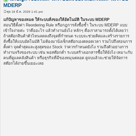
MDERP
พุธ 18 มี.ค. 2026 1:41 pm
โ
พ
แก้ปัญหาของหมด ให้ระบบสั่งของให้อัตโนมัติ ในระบบ MDERP
ส
สอนวิธีตั้งค่า Reordering Rule หรือกฎการสั่งซื้อซ้ำ ในระบบ MDERP แบบ
ต์
เข้าใจง่ายค่ะ ว่าคืออะไร แล้วทำงานยังไง หลักๆ คือเราสามารถตั้งได้เลยว่า
ถ้าสต๊อกสินค้าตัวไหนลดลงถึงจุดที่กำหนด ระบบจะช่วยคิดและสร้างรายการ
สั่งซื้อให้แบบอัตโนมัติ ไม่ต้องมานั่งเช็กสต๊อกเองตลอดเวลา รวมไปถึงสอนการ
ตั้งค่า จุดต่ำสุดและสูงสุดของ Stock ว่าควรกำหนดยังไง รวมถึงตัวอย่างการ
ทำงานจริงของระบบ เช่น พอสต๊อกต่ำ ระบบสร้างเอกสารซื้อให้ยังไง เหมาะกับ
คนที่ดูแลคลังสินค้า หรือธุรกิจที่มีของหมุนตลอด ดูจบแล้วจะช่วยให้จัดการ
สต๊อกได้ง่ายขึ้นเยอะเลย