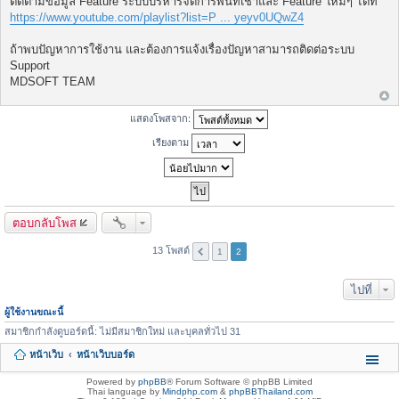
ติดตามข้อมูล Feature ระบบบริหารจัดการพื้นที่เช่าและ Feature ใหม่ๆ ได้ที่
https://www.youtube.com/playlist?list=P ... yeyv0UQwZ4
ถ้าพบปัญหาการใช้งาน และต้องการแจ้งเรื่องปัญหาสามารถติดต่อระบบ
Support
MDSOFT TEAM
แสดงโพสจาก:
เรียงตาม
ตอบกลับโพส
13 โพสต์
1
2
ไปที่
ผู้ใช้งานขณะนี้
สมาชิกกำลังดูบอร์ดนี้: ไม่มีสมาชิกใหม่ และบุคลทั่วไป 31
หน้าเว็บ
หน้าเว็บบอร์ด
Powered by
phpBB
® Forum Software © phpBB Limited
Thai language by
Mindphp.com
&
phpBBThailand.com