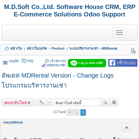
M.D.Soft Co.,Ltd. Software House CRM, ERP
E-Commerce Solutions Odoo Support
T
o
g
g
หน้าเว็บ
หน้าเว็บบอร์ด
Product
ระบบบริหารงานเช่า - MDRental
l
นห
e
า
n
เมนูลัด
FAQ
เข้าสู่ระบบ
เข้าระบบ
Log in with LINE
a
สมัครสมาชิก
v
อัพเดท MDRental Version - Change Logs
i
g
a
โปรแกรมบริหารงานเช่า
t
i
o
ตอบกลับโพส
n
13 โพสต์
1
2
Info@MDSoft
อ้างคำพ