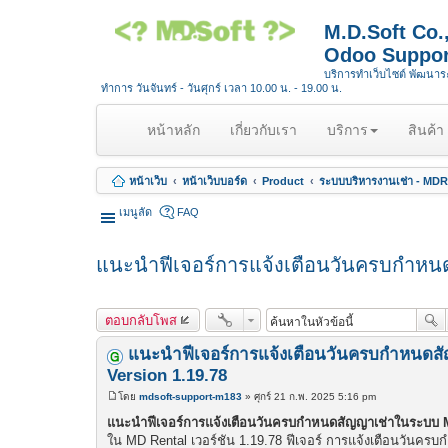
M.D.Soft Co
Odoo Suppor
บริการทำเว็บไซต์ พัฒนา
ทำการ วันจันทร์ - วันศุกร์ เวลา 10.00 น. - 19.00 น.
(
หน้าหลัก
เกี่ยวกับเรา
บริการ
สินค้า
c
u
หน้าเว็บ
หน้าเว็บบอร์ด
Product
ระบบบริหารงานเช่า - MDR
r
r
เมนูลัด
FAQ
e
n
แนะนำฟีเจอร์การแจ้งเตือนวันครบกำหนด
t
)
ตอบกลับโพส
แนะนำฟีเจอร์การแจ้งเตือนวันครบกำหนดส
Version 1.19.78
โดย
mdsoft-support-m183
»
ศุกร์ 21 ก.พ. 2025 5:16 pm
โ
พ
แนะนำฟีเจอร์การแจ้งเตือนวันครบกำหนดสัญญาเช่าในระบบ M
ส
ใน MD Rental เวอร์ชัน 1.19.78 ฟีเจอร์ การแจ้งเตือนวันค
ต์