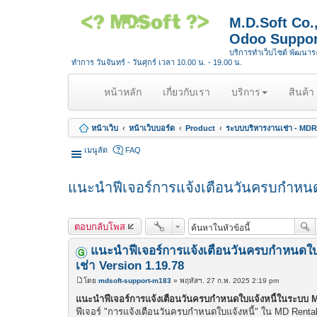
M.D.Soft Co
Odoo Suppor
บริการทำเว็บไซต์ พัฒนา
ทำการ วันจันทร์ - วันศุกร์ เวลา 10.00 น. - 19.00 น.
(
หน้าหลัก
เกี่ยวกับเรา
บริการ
สินค้า
c
u
หน้าเว็บ
หน้าเว็บบอร์ด
Product
ระบบบริหารงานเช่า - MDR
r
r
เมนูลัด
FAQ
e
n
แนะนำฟีเจอร์การแจ้งเตือนวันครบกำหนดใบ
t
)
ตอบกลับโพส
แนะนำฟีเจอร์การแจ้งเตือนวันครบกำหนดใบแจ
เช่า Version 1.19.78
โดย
mdsoft-support-m183
»
พฤหัสฯ. 27 ก.พ. 2025 2:19 pm
โ
พ
แนะนำฟีเจอร์การแจ้งเตือนวันครบกำหนดใบแจ้งหนี้ในระบบ MDr
ส
ฟีเจอร์ "การแจ้งเตือนวันครบกำหนดใบแจ้งหนี้" ใน MD Rental
ต์