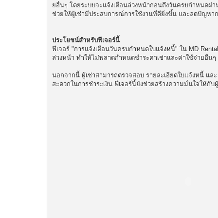
ยอื่นๆ โดยระบบจะแจ้งเตือนล่วงหน้าก่อนถึงวันครบกำหนดผ่านช่
ช่วยให้ผู้เช่ามีประสบการณ์การใช้งานที่ดียิ่งขึ้น และลดปั
ประโยชน์สำหรับฟีเจอร์นี้
ฟีเจอร์ "การแจ้งเตือนวันครบกำหนดใบแจ้งหนี้" ใน MD Rental v
ล่วงหน้า ทำให้ไม่พลาดกำหนดชำระค่าเช่าและค่าใช้จ่ายอื่น
นอกจากนี้ ผู้เช่าสามารถตรวจสอบ รายละเอียดใบแจ้งหนี้ แ
สะดวกในการชำระเงิน ฟีเจอร์นี้ยังช่วยสร้างความมั่นใจให้ก