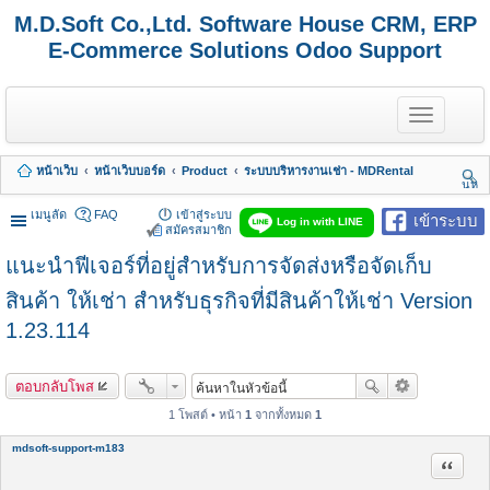
M.D.Soft Co.,Ltd. Software House CRM, ERP
E-Commerce Solutions Odoo Support
T
o
g
g
หน้าเว็บ
หน้าเว็บบอร์ด
Product
ระบบบริหารงานเช่า - MDRental
l
นห
e
า
n
เมนูลัด
FAQ
เข้าสู่ระบบ
เข้าระบบ
Log in with LINE
a
สมัครสมาชิก
v
แนะนำฟีเจอร์ที่อยู่สำหรับการจัดส่งหรือจัดเก็บ
i
g
a
สินค้า ให้เช่า สำหรับธุรกิจที่มีสินค้าให้เช่า Version
t
1.23.114
i
o
n
ตอบกลับโพส
1 โพสต์ • หน้า
1
จากทั้งหมด
1
mdsoft-support-m183
อ้างคำพ