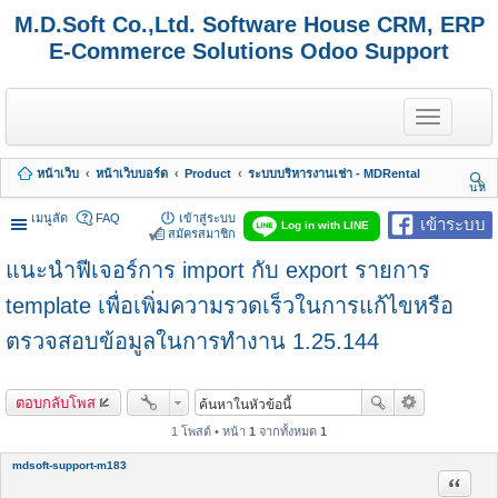
M.D.Soft Co.,Ltd. Software House CRM, ERP
E-Commerce Solutions Odoo Support
T
o
g
g
หน้าเว็บ
หน้าเว็บบอร์ด
Product
ระบบบริหารงานเช่า - MDRental
l
นห
e
า
n
เมนูลัด
FAQ
เข้าสู่ระบบ
เข้าระบบ
Log in with LINE
a
สมัครสมาชิก
v
แนะนำฟีเจอร์การ import กับ export รายการ
i
g
a
template เพื่อเพิ่มความรวดเร็วในการแก้ไขหรือ
t
i
ตรวจสอบข้อมูลในการทำงาน 1.25.144
o
n
ตอบกลับโพส
1 โพสต์ • หน้า
1
จากทั้งหมด
1
mdsoft-support-m183
อ้างคำพ