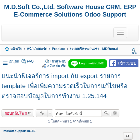
M.D.Soft Co.,Ltd. Software House CRM, ERP
E-Commerce Solutions Odoo Support
T
o
g
g
หน้าเว็บ
หน้าเว็บบอร์ด
Product
ระบบบริหารงานเช่า - MDRental
l
นห
e
า
n
เมนูลัด
FAQ
เข้าสู่ระบบ
เข้าระบบ
Log in with LINE
a
สมัครสมาชิก
v
แนะนำฟีเจอร์การ import กับ export รายการ
i
g
a
template เพื่อเพิ่มความรวดเร็วในการแก้ไขหรือ
t
i
ตรวจสอบข้อมูลในการทำงาน 1.25.144
o
n
ตอบกลับโพส
1 โพสต์ • หน้า
1
จากทั้งหมด
1
mdsoft-support-m183
อ้างคำพ