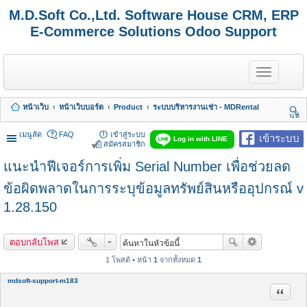
M.D.Soft Co.,Ltd. Software House CRM, ERP
E-Commerce Solutions Odoo Support
T
o
g
g
หน้าเว็บ
หน้าเว็บบอร์ด
Product
ระบบบริหารงานเช่า - MDRental
l
นห
e
า
n
เมนูลัด
FAQ
เข้าสู่ระบบ
เข้าระบบ
Log in with LINE
a
สมัครสมาชิก
v
แนะนำฟีเจอร์การเพิ่ม Serial Number เพื่อช่วยลด
i
g
a
ข้อผิดพลาดในการระบุข้อมูลทรัพย์สินหรืออุปกรณ์ v
t
1.28.150
i
o
n
ตอบกลับโพส
1 โพสต์ • หน้า
1
จากทั้งหมด
1
mdsoft-support-m183
อ้างคำพ