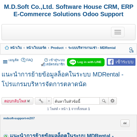
M.D.Soft Co.,Ltd. Software House CRM, ERP
E-Commerce Solutions Odoo Support
T
o
g
g
หน้าเว็บ
หน้าเว็บบอร์ด
Product
ระบบบริหารงานเช่า - MDRental
l
นห
e
า
n
เมนูลัด
FAQ
เข้าสู่ระบบ
เข้าระบบ
Log in with LINE
a
สมัครสมาชิก
v
แนะนำการย้ายข้อมูลล็อคในระบบ MDRental -
i
g
a
โปรแกรมบริหารจัดการตลาดนัด
t
i
o
ตอบกลับโพส
n
1 โพสต์ • หน้า
1
จากทั้งหมด
1
mdsoft-support-m207
อ้างคำพ
แนะนำการย้ายข้อมูลล็อคในระบบ MDRental -