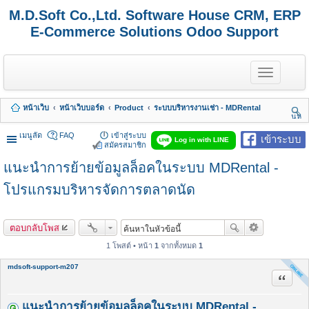
M.D.Soft Co.,Ltd. Software House CRM, ERP
E-Commerce Solutions Odoo Support
T
o
g
g
หน้าเว็บ
หน้าเว็บบอร์ด
Product
ระบบบริหารงานเช่า - MDRental
l
นห
e
า
n
เมนูลัด
FAQ
เข้าสู่ระบบ
เข้าระบบ
Log in with LINE
a
สมัครสมาชิก
v
แนะนำการย้ายข้อมูลล็อคในระบบ MDRental -
i
g
a
โปรแกรมบริหารจัดการตลาดนัด
t
i
o
ตอบกลับโพส
n
1 โพสต์ • หน้า
1
จากทั้งหมด
1
mdsoft-support-m207
อ้างคำพ
แนะนำการย้ายข้อมูลล็อคในระบบ MDRental -