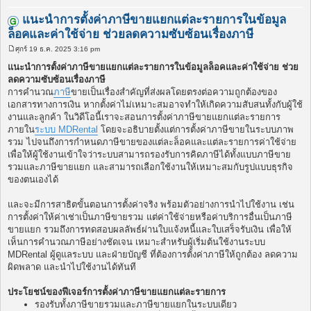
แนะนำการตั้งค่าภาษีขายแยกแต่ละรายการในข้อมูล
ล็อคและค่าใช้จ่าย ช่วยลดความซับซ้อนเรื่องภาษี
ศุกร์ 19 ธ.ค. 2025 3:16 pm
โ
พ
แนะนำการตั้งค่าภาษีขายแยกแต่ละรายการในข้อมูลล็อคและค่าใช้จ่าย ช่วย
ส
ลดความซับซ้อนเรื่องภาษี
ต์
การคำนวณ
ภาษี
ขายเป็นเรื่องสำคัญที่ส่งผลโดยตรงต่อความถูกต้องของ
เอกสารทางการเงิน หากตั้งค่าไม่เหมาะสมอาจทำให้เกิดความสับสนทั้งกับผู้ใช้
งานและลูกค้า ในวิดีโอนี้เราจะสอนการตั้งค่าภาษีขายแยกแต่ละรายการ
ภายใน
ระบบ MDRental
โดยจะอธิบายตั้งแต่การตั้งค่าภาษีขายในระบบภาพ
รวม ไปจนถึงการกำหนดภาษีขายของแต่ละล็อคและแต่ละรายการค่าใช้จ่าย
เพื่อให้ผู้ใช้งานเข้าใจว่าระบบสามารถรองรับการคิดภาษีได้ทั้งแบบภาษีขาย
รวมและภาษีขายแยก และสามารถเลือกใช้งานให้เหมาะสมกับรูปแบบธุรกิจ
ของตนเองได้
และจะมีการสาธิตขั้นตอนการตั้งค่าจริง พร้อมตัวอย่างการนำไปใช้งาน เช่น
การตั้งค่าให้ค่าเช่าเป็นภาษีขายรวม แต่ค่าใช้จ่ายหรือค่าบริการอื่นเป็นภาษี
ขายแยก รวมถึงการทดสอบผลลัพธ์ผ่านใบแจ้งหนี้และใบเสร็จรับเงิน เพื่อให้
เห็นการคำนวณภาษีอย่างชัดเจน เหมาะสำหรับผู้เริ่มต้นใช้งานระบบ
MDRental ผู้ดูแลระบบ และฝ่ายบัญชี ที่ต้องการตั้งค่าภาษีให้ถูกต้อง ลดความ
ผิดพลาด และนำไปใช้งานได้ทันที
ประโยชน์ของฟีเจอร์การตั้งค่าภาษีขายแยกแต่ละรายการ
รองรับทั้งภาษีขายรวมและภาษีขายแยกในระบบเดียว