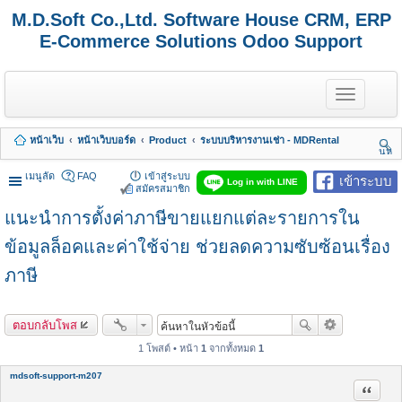
M.D.Soft Co.,Ltd. Software House CRM, ERP
E-Commerce Solutions Odoo Support
T
o
g
g
หน้าเว็บ
หน้าเว็บบอร์ด
Product
ระบบบริหารงานเช่า - MDRental
l
นห
e
า
n
เมนูลัด
FAQ
เข้าสู่ระบบ
เข้าระบบ
Log in with LINE
a
สมัครสมาชิก
v
แนะนำการตั้งค่าภาษีขายแยกแต่ละรายการใน
i
g
a
ข้อมูลล็อคและค่าใช้จ่าย ช่วยลดความซับซ้อนเรื่อง
t
i
ภาษี
o
n
ตอบกลับโพส
1 โพสต์ • หน้า
1
จากทั้งหมด
1
mdsoft-support-m207
อ้างคำพ