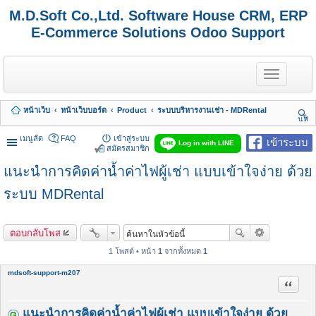
M.D.Soft Co.,Ltd. Software House CRM, ERP
E-Commerce Solutions Odoo Support
T
o
g
g
หน้าเว็บ
หน้าเว็บบอร์ด
Product
ระบบบริหารงานเช่า - MDRental
l
นห
e
า
n
เมนูลัด
FAQ
เข้าสู่ระบบ
เข้าระบบ
Log in with LINE
a
สมัครสมาชิก
v
แนะนำการคิดค่าน้ำค่าไฟผู้เช่า แบบเข้าใจง่าย ด้วย
i
g
a
ระบบ MDRental
t
i
o
ตอบกลับโพส
n
1 โพสต์ • หน้า
1
จากทั้งหมด
1
mdsoft-support-m207
อ้างคำพ
แนะนำการคิดค่าน้ำค่าไฟผู้เช่า แบบเข้าใจง่าย ด้วย