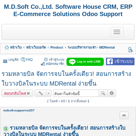
M.D.Soft Co.,Ltd. Software House CRM, ERP
E-Commerce Solutions Odoo Support
T
o
g
g
หน้าเว็บ
หน้าเว็บบอร์ด
Product
ระบบบริหารงานเช่า - MDRental
l
นห
e
า
n
เมนูลัด
FAQ
เข้าสู่ระบบ
เข้าระบบ
Log in with LINE
a
สมัครสมาชิก
v
รวมหลายบิล จัดการจบในครั้งเดียว! สอนการสร้าง
i
g
a
ใบวางบิลในระบบ MDRental ง่ายขึ้น
t
i
ตอบกลับโพส
o
n
2 โพสต์ • หน้า
1
จากทั้งหมด
1
mdsoft-support-m207
อ้างคำพ
รวมหลายบิล จัดการจบในครั้งเดียว! สอนการสร้างใบ
วางบิลในระบบ MDRental ง่ายขึ้น