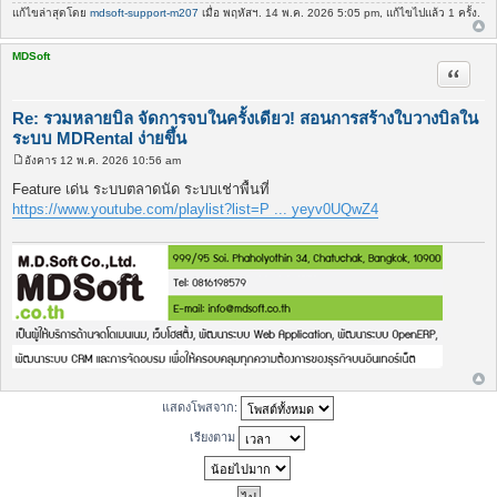
แก้ไขล่าสุดโดย
mdsoft-support-m207
เมื่อ พฤหัสฯ. 14 พ.ค. 2026 5:05 pm, แก้ไขไปแล้ว 1 ครั้ง.
MDSoft
อ้างคำพ
Re: รวมหลายบิล จัดการจบในครั้งเดียว! สอนการสร้างใบวางบิลใน
ระบบ MDRental ง่ายขึ้น
อังคาร 12 พ.ค. 2026 10:56 am
โ
พ
Feature เด่น ระบบตลาดนัด ระบบเช่าพื้นที่
ส
https://www.youtube.com/playlist?list=P ... yeyv0UQwZ4
ต์
แสดงโพสจาก:
เรียงตาม