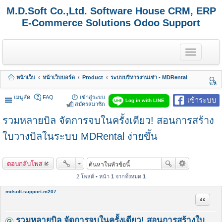
M.D.Soft Co.,Ltd. Software House CRM, ERP
E-Commerce Solutions Odoo Support
T
o
g
g
หน้าเว็บ
หน้าเว็บบอร์ด
Product
ระบบบริหารงานเช่า - MDRental
l
นห
e
า
n
เมนูลัด
FAQ
เข้าสู่ระบบ
เข้าระบบ
Log in with LINE
a
สมัครสมาชิก
v
รวมหลายบิล จัดการจบในครั้งเดียว! สอนการสร้าง
i
g
a
ใบวางบิลในระบบ MDRental ง่ายขึ้น
t
i
o
ตอบกลับโพส
n
2 โพสต์ • หน้า
1
จากทั้งหมด
1
mdsoft-support-m207
อ้างคำพ
รวมหลายบิล จัดการจบในครั้งเดียว! สอนการสร้างใบ