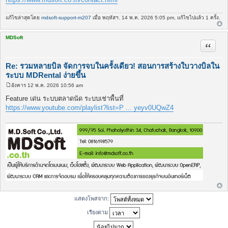
แก้ไขล่าสุดโดย
mdsoft-support-m207
เมื่อ พฤหัสฯ. 14 พ.ค. 2026 5:05 pm, แก้ไขไปแล้ว 1 ครั้ง.
MDSoft
อ้างคำพ
Re: รวมหลายบิล จัดการจบในครั้งเดียว! สอนการสร้างใบวางบิลใน
ระบบ MDRental ง่ายขึ้น
อังคาร 12 พ.ค. 2026 10:56 am
โ
พ
Feature เด่น ระบบตลาดนัด ระบบเช่าพื้นที่
ส
https://www.youtube.com/playlist?list=P ... yeyv0UQwZ4
ต์
แสดงโพสจาก:
เรียงตาม