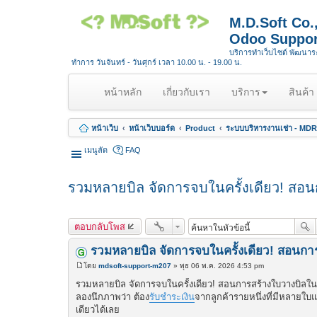
M.D.Soft Co
Odoo Suppor
บริการทำเว็บไซต์ พัฒนา
ทำการ วันจันทร์ - วันศุกร์ เวลา 10.00 น. - 19.00 น.
(
หน้าหลัก
เกี่ยวกับเรา
บริการ
สินค้า
c
u
หน้าเว็บ
หน้าเว็บบอร์ด
Product
ระบบบริหารงานเช่า - MDR
r
r
เมนูลัด
FAQ
e
n
รวมหลายบิล จัดการจบในครั้งเดียว! สอน
t
)
ตอบกลับโพส
รวมหลายบิล จัดการจบในครั้งเดียว! สอนกา
โดย
mdsoft-support-m207
»
พุธ 06 พ.ค. 2026 4:53 pm
โ
พ
รวมหลายบิล จัดการจบในครั้งเดียว! สอนการสร้างใบวางบิลใน
ส
ลองนึกภาพว่า ต้อง
รับชำระเงิน
จากลูกค้ารายหนึ่งที่มีหลายใบแ
ต์
เดียวได้เลย