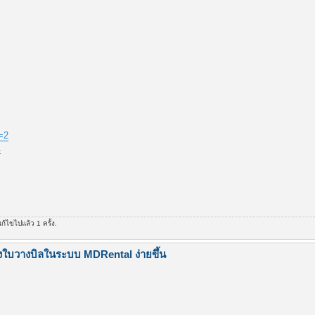
=2
1
้ไขไปแล้ว 1 ครั้ง.
งใบวางบิลในระบบ MDRental ง่ายขึ้น