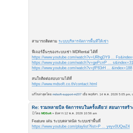
สามารถติดตาม
ระบบบริหารจัดการพื้นทีให้เช่า
ฟีเจอร์อื่นๆของระบบเช่า MDRental ได้ที่
https://www.youtube.com/watch?v=URhgDY9 ... Fs&index
https://www.youtube.com/watch?v=gePcrrP ... s&index=3
https://www.youtube.com/watch?v=jfP83rH ... &index=188
สนใจติดต่อสอบถามได้ที่
https://www.mdsoft.co.th/contact.html
แก้ไขล่าสุดโดย
mdsoft-support-m207
เมื่อ พฤหัสฯ. 14 พ.ค. 2026 5:05 pm, แก
Re: รวมหลายบิล จัดการจบในครั้งเดียว! สอนการสร้า
โดย
MDSoft
»
อังคาร 12 พ.ค. 2026 10:56 am
โ
พ
Feature เด่น ระบบตลาดนัด ระบบเช่าพื้นที่
ส
https://www.youtube.com/playlist?list=P ... yeyv0UQwZ4
ต์