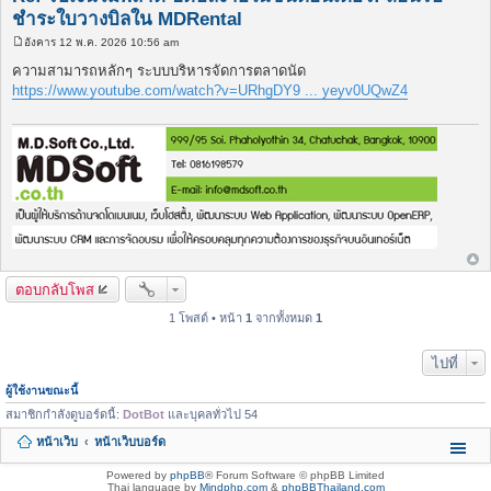
ชำระใบวางบิลใน MDRental
อังคาร 12 พ.ค. 2026 10:56 am
โ
พ
ความสามารถหลักๆ ระบบบริหารจัดการตลาดนัด
ส
https://www.youtube.com/watch?v=URhgDY9 ... yeyv0UQwZ4
ต์
ตอบกลับโพส
1 โพสต์ • หน้า
1
จากทั้งหมด
1
ไปที่
ผู้ใช้งานขณะนี้
สมาชิกกำลังดูบอร์ดนี้:
DotBot
และบุคลทั่วไป 54
หน้าเว็บ
หน้าเว็บบอร์ด
Powered by
phpBB
® Forum Software © phpBB Limited
Thai language by
Mindphp.com
&
phpBBThailand.com