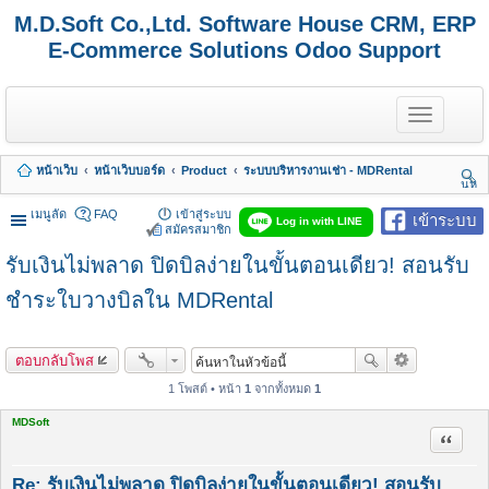
M.D.Soft Co.,Ltd. Software House CRM, ERP
E-Commerce Solutions Odoo Support
T
o
g
g
หน้าเว็บ
หน้าเว็บบอร์ด
Product
ระบบบริหารงานเช่า - MDRental
l
นห
e
า
n
เมนูลัด
FAQ
เข้าสู่ระบบ
เข้าระบบ
Log in with LINE
a
สมัครสมาชิก
v
รับเงินไม่พลาด ปิดบิลง่ายในขั้นตอนเดียว! สอนรับ
i
g
a
ชำระใบวางบิลใน MDRental
t
i
o
ตอบกลับโพส
n
1 โพสต์ • หน้า
1
จากทั้งหมด
1
MDSoft
อ้างคำพ
Re: รับเงินไม่พลาด ปิดบิลง่ายในขั้นตอนเดียว! สอนรับ