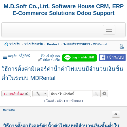
M.D.Soft Co.,Ltd. Software House CRM, ERP
E-Commerce Solutions Odoo Support
T
o
g
g
หน้าเว็บ
หน้าเว็บบอร์ด
Product
ระบบบริหารงานเช่า - MDRental
l
นห
e
า
n
เมนูลัด
FAQ
เข้าสู่ระบบ
เข้าระบบ
Log in with LINE
a
สมัครสมาชิก
v
วิธีการตั้งค่ามิเตอร์ค่าน้ำค่าไฟแบบมีจำนวนเงินขั้น
i
g
a
ต่ำในระบบ MDRental
t
i
o
ตอบกลับโพส
n
1 โพสต์ • หน้า
1
จากทั้งหมด
1
narisara
อ้างคำพ
วิธีการตั้งค่ามิเตอร์ค่าน้ำค่าไฟแบบมีจำนวนเงินขั้นต่ำใน