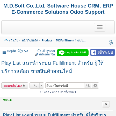
M.D.Soft Co.,Ltd. Software House CRM, ERP
E-Commerce Solutions Odoo Support
T
o
g
g
หน้าเว็บ
หน้าเว็บบอร์ด
Product
MDFulfillment ระบบบริการงานเก็บ แพค ส่ง
l
นห
e
า
n
เมนูลัด
FAQ
เข้าสู่ระบบ
เข้าระบบ
Log in with LINE
a
สมัครสมาชิก
v
Play List แนะนำระบบ Fulfillment สำหรับ ผู้ให้
i
g
a
บริการสต๊อก ขายสินค้าออนไลน์
t
i
o
ตอบกลับโพส
n
1 โพสต์ • หน้า
1
จากทั้งหมด
1
MDSoft
อ้างคำพ
Play List แนะนำระบบ Fulfillment สำหรับ ผู้ให้บริการ