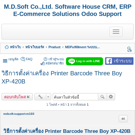
M.D.Soft Co.,Ltd. Software House CRM, ERP
E-Commerce Solutions Odoo Support
T
o
g
g
หน้าเว็บ
หน้าเว็บบอร์ด
Product
MDFulfillment ระบบบริการงานเก็บ แพค ส่ง
l
นห
e
า
n
เมนูลัด
FAQ
เข้าสู่ระบบ
เข้าระบบ
Log in with LINE
a
สมัครสมาชิก
v
วิธีการตั้งค่าเครื่อง Printer Barcode Three Boy
i
g
XP-420B
a
t
i
o
ตอบกลับโพส
n
1 โพสต์ • หน้า
1
จากทั้งหมด
1
mdsoft-support-m160
อ้างคำพ
วิธีการตั้งค่าเครื่อง Printer Barcode Three Boy XP-420B