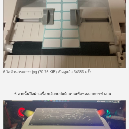
6 ใส่ม้วนกระดาษ.jpg (70.75 KiB) เปิดดูแล้ว 34386 ครั้ง
6.จากนั้นปิดฝาเครื่องแล้วกดปุ่มด้านบนเพื่อทดสอบการทำงาน