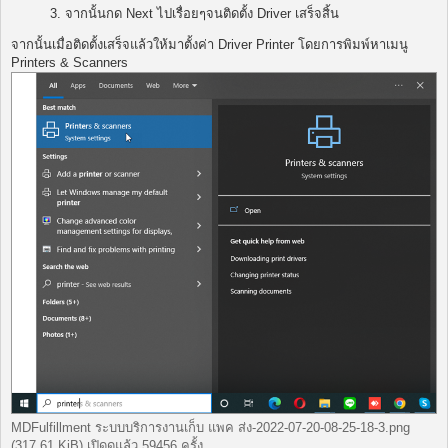
3. จากนั้นกด Next ไปเรื่อยๆจนติดตั้ง Driver เสร็จสิ้น
จากนั้นเมื่อติดตั้งเสร็จแล้วให้มาตั้งค่า Driver Printer โดยการพิมพ์หาเมนู
Printers & Scanners
MDFulfillment ระบบบริการงานเก็บ แพค ส่ง-2022-07-20-08-25-18-3.png
(317.61 KiB) เปิดดูแล้ว 59456 ครั้ง