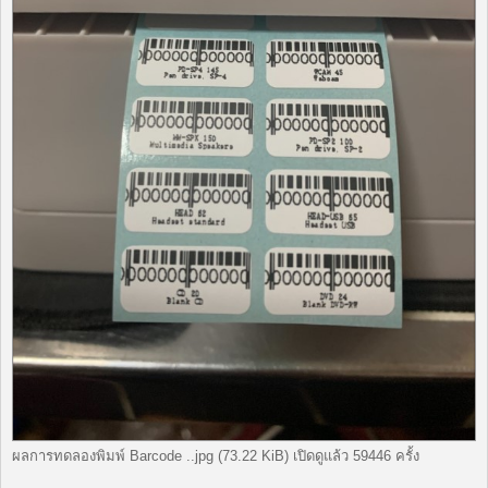
ผลการทดลองพิมพ์ Barcode ..jpg (73.22 KiB) เปิดดูแล้ว 59446 ครั้ง