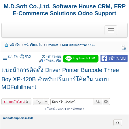
M.D.Soft Co.,Ltd. Software House CRM, ERP
E-Commerce Solutions Odoo Support
T
o
g
g
หน้าเว็บ
หน้าเว็บบอร์ด
Product
MDFulfillment ระบบบริการงานเก็บ แพค ส่ง
l
นห
e
า
n
เมนูลัด
FAQ
เข้าสู่ระบบ
เข้าระบบ
Log in with LINE
a
สมัครสมาชิก
v
แนะนำการติดตั้ง Driver Printer Barcode Three
i
g
a
Boy XP-420B สำหรับปริ้นบาร์โค้ดใน ระบบ
t
MDFulfillment
i
o
n
ตอบกลับโพส
1 โพสต์ • หน้า
1
จากทั้งหมด
1
mdsoft-support-m160
อ้างคำพ