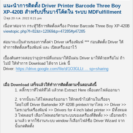
แนะนำการติดตั้ง Driver Printer Barcode Three Boy
XP-420B สำหรับปริ้นบาร์โค้ดใน ระบบ MDFulfillment
พุธ 20 ก.ค. 2022 8:21 pm
โ
พ
เนื้อหาต่อจาก กระทู้วิธีการติดตั้งเครื่อง Printer Barcode Three Boy XP-420B
ส
viewtopic.php?f=82&t=12069&p=47285#p47285
ต์
ต่อมาจะเป็นส่วนของการตั้งค่า Driver เครื่องพิมพ์ *** ก่อนติดตั้ง Driver ให้
ทำการติดตั้งเครื่องพิมพ์ และ เปิดเครื่องเอาไว้
เบื้องต้นตรวจสอบว่าอุปกรณ์ที่แถมมาให้มีแผ่น Driver มาให้ด้วยหรือไม่ ถ้า
ไม่มี ให้ทำการ Download ได้จาก Link นี้
Driver:
https://drive.google.com/file/d/1O3GLLt ... sp=sharing
เมื่อ Download เสร็จแล้วให้ทำการติดตั้งตามขั้นตอนดังนี้
1. คลิ๊กขวาที่ไฟล์ที่ได้ แล้วกด Extract Here เพื่อแตกไฟล์ออกมา
2. จากนั้นจะได้โฟลเดอร์ออกมา ให้กดเข้าไปด้านในเรื่อยๆ
โดยไปที่ Driver Bartender XP 420B printerภาษาไทย >> Driver >>
ไดรเวอร์เครื่องพิมพ์ >> Drivers for 4 inch label printer >> มีทั้งหมด
3 โฟลเดอร์ เลือกโฟลเดอร์ตามระบบของเครื่องที่ติดตั้ง >> เมื่อกดเข้า
มาแล้ว หากใช้งานระบบ window ก็เลือกไฟล์ชื่อ Driver Wizard จาก
นั้นกดติดตั้ง