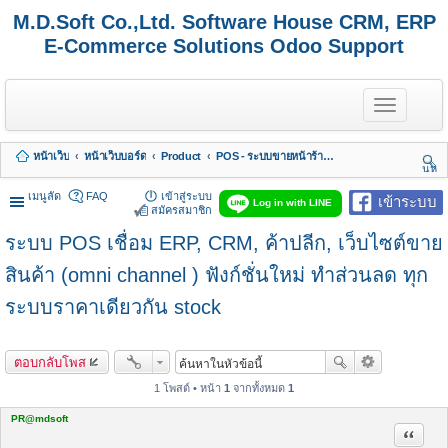
M.D.Soft Co.,Ltd. Software House CRM, ERP
E-Commerce Solutions Odoo Support
T
o
g
g
หน้าเว็บ
หน้าเว็บบอร์ด
Product
POS - ระบบขายหน้าร้านสำหรับร้านค้าที่มีหลายสาขา
l
นห
e
า
n
เมนูลัด
FAQ
เข้าสู่ระบบ
เข้าระบบ
Log in with LINE
a
สมัครสมาชิก
v
ระบบ POS เชื่อม ERP, CRM, ค้าปลีก, เว็บไซต์ขาย
i
g
a
สินค้า (omni channel ) ฟังก์ชั่นใหม่ ทำส่วนลด ทุก
t
i
ระบบราคาเดียวกัน stock
o
n
ตอบกลับโพส
1 โพสต์ • หน้า
1
จากทั้งหมด
1
PR@mdsoft
อ้างคำพ