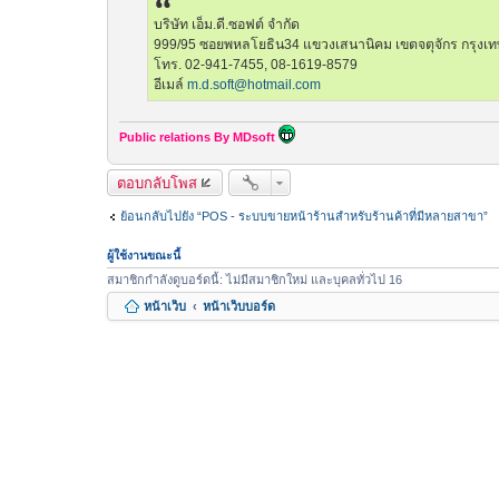
บริษัท เอ็ม.ดี.ซอฟต์ จำกัด
999/95 ซอยพหลโยธิน34 แขวงเสนานิคม เขตจตุจักร กรุงเ
โทร. 02-941-7455, 08-1619-8579
อีเมล์
m.d.soft@hotmail.com
Public relations By MDsoft
ตอบกลับโพส
ย้อนกลับไปยัง “POS - ระบบขายหน้าร้านสำหรับร้านค้าที่มีหลายสาขา”
ผู้ใช้งานขณะนี้
สมาชิกกำลังดูบอร์ดนี้: ไม่มีสมาชิกใหม่ และบุคลทั่วไป 16
หน้าเว็บ
หน้าเว็บบอร์ด