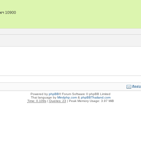
ทพฯ 10900
ติดต่
Powered by
phpBB
® Forum Software © phpBB Limited
Thai language by
Mindphp.com
&
phpBBThailand.com
Time: 0.109s
|
Queries: 23
| Peak Memory Usage: 3.97 MiB