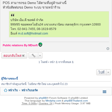
พ
POS สามารถขอ Demo ได้ตามที่อยู่ด้านล่างนี้
ส
หัวข้อติดต่อขอ Demo ระบบ ขายหน้าร้าน
ต์
บริษัท เอ็ม.ดี.ซอฟต์ จำกัด
999/95 ซอยพหลโยธิน34 แขวงเสนานิคม เขตจตุจักร กรุงเทพฯ 10900
โทร. 02-941-7455, 08-1619-8579
อีเมล์
m.d.soft@hotmail.com
Public relations By MDsoft
ตอบกลับโพส
1 โพสต์ • หน้า
1
จากทั้งหมด
1
ไปที่
ผู้ใช้งานขณะนี้
สมาชิกกำลังดูบอร์ดนี้: ไม่มีสมาชิกใหม่ และบุคลทั่วไป 23
หน้าเว็บ
หน้าเว็บบอร์ด
Powered by
phpBB
® Forum Software © phpBB Limited
Thai language by
Mindphp.com
&
phpBBThailand.com
Time: 0.068s
|
Queries: 24
| Peak Memory Usage: 3.97 MiB