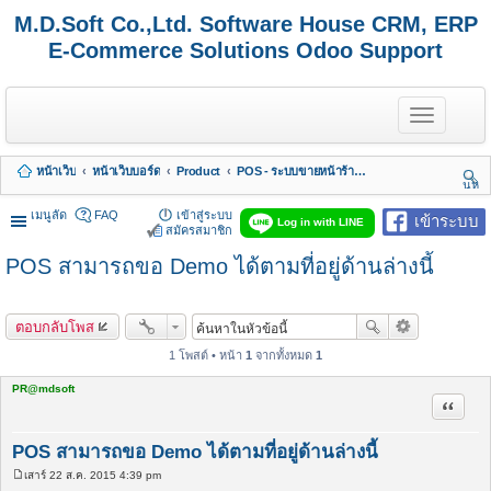
M.D.Soft Co.,Ltd. Software House CRM, ERP
E-Commerce Solutions Odoo Support
T
o
g
g
หน้าเว็บ
หน้าเว็บบอร์ด
Product
POS - ระบบขายหน้าร้านสำหรับร้านค้าที่มีหลายสาขา
l
นห
e
า
n
เมนูลัด
FAQ
เข้าสู่ระบบ
เข้าระบบ
Log in with LINE
a
สมัครสมาชิก
v
POS สามารถขอ Demo ได้ตามที่อยู่ด้านล่างนี้
i
g
a
t
ตอบกลับโพส
i
o
1 โพสต์ • หน้า
1
จากทั้งหมด
1
n
PR@mdsoft
อ้างคำพ
POS สามารถขอ Demo ได้ตามที่อยู่ด้านล่างนี้
เสาร์ 22 ส.ค. 2015 4:39 pm
โ