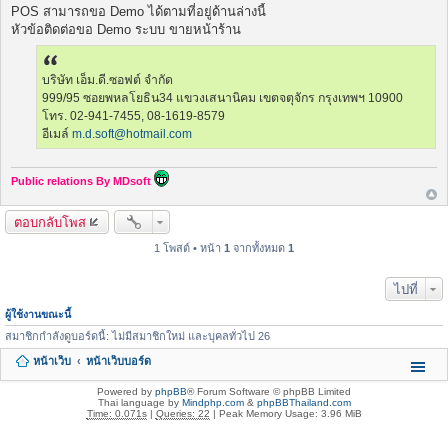
พ
POS สามารถขอ Demo ได้ตามที่อยู่ด้านล่างนี้
ส
หัวข้อติดต่อขอ Demo ระบบ ขายหน้าร้าน
ต์
บริษัท เอ็ม.ดี.ซอฟต์ จำกัด
999/95 ซอยพหลโยธิน34 แขวงเสนานิคม เขตจตุจักร กรุงเทพฯ 10900
โทร. 02-941-7455, 08-1619-8579
อีเมล์
m.d.soft@hotmail.com
Public relations By MDsoft
ตอบกลับโพส
1 โพสต์ • หน้า
1
จากทั้งหมด
1
ไปที่
ผู้ใช้งานขณะนี้
สมาชิกกำลังดูบอร์ดนี้: ไม่มีสมาชิกใหม่ และบุคลทั่วไป 26
หน้าเว็บ
หน้าเว็บบอร์ด
Powered by
phpBB
® Forum Software © phpBB Limited
Thai language by
Mindphp.com
&
phpBBThailand.com
Time: 0.071s
|
Queries: 22
| Peak Memory Usage: 3.96 MiB