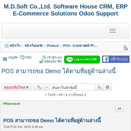
M.D.Soft Co.,Ltd. Software House CRM, ERP
E-Commerce Solutions Odoo Support
T
o
g
g
หน้าเว็บ
หน้าเว็บบอร์ด
Product
POS - ระบบขายหน้าร้านสำหรับร้านค้าที่มีหลายสาขา
l
นห
e
า
n
เมนูลัด
FAQ
เข้าสู่ระบบ
เข้าระบบ
Log in with LINE
a
สมัครสมาชิก
v
POS สามารถขอ Demo ได้ตามที่อยู่ด้านล่างนี้
i
g
a
t
ตอบกลับโพส
i
o
1 โพสต์ • หน้า
1
จากทั้งหมด
1
n
PR@mdsoft
อ้างคำพ
POS สามารถขอ Demo ได้ตามที่อยู่ด้านล่างนี้
เสาร์ 22 ส.ค. 2015 4:39 pm
โ