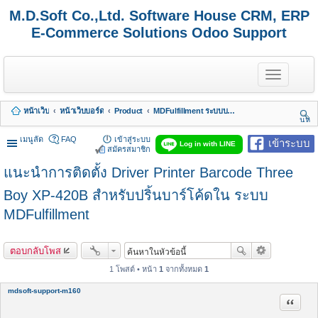
M.D.Soft Co.,Ltd. Software House CRM, ERP
E-Commerce Solutions Odoo Support
T
o
g
g
หน้าเว็บ
หน้าเว็บบอร์ด
Product
MDFulfillment ระบบบริการงานเก็บ แพค ส่ง
l
นห
e
า
n
เมนูลัด
FAQ
เข้าสู่ระบบ
เข้าระบบ
Log in with LINE
a
สมัครสมาชิก
v
แนะนำการติดตั้ง Driver Printer Barcode Three
i
g
a
Boy XP-420B สำหรับปริ้นบาร์โค้ดใน ระบบ
t
MDFulfillment
i
o
n
ตอบกลับโพส
1 โพสต์ • หน้า
1
จากทั้งหมด
1
mdsoft-support-m160
อ้างคำพ