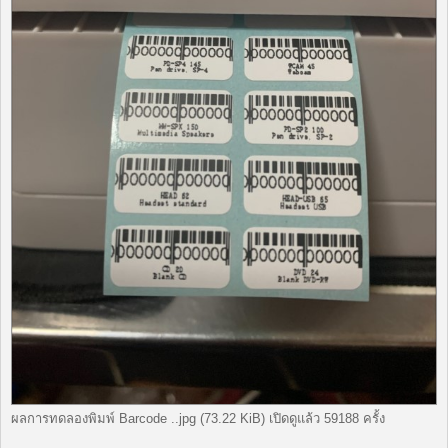
ผลการทดลองพิมพ์ Barcode ..jpg (73.22 KiB) เปิดดูแล้ว 59188 ครั้ง