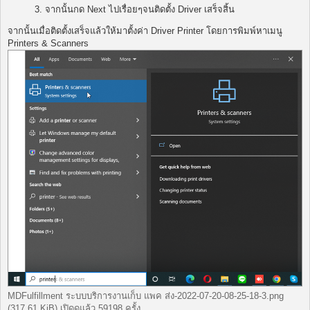
3. จากนั้นกด Next ไปเรื่อยๆจนติดตั้ง Driver เสร็จสิ้น
จากนั้นเมื่อติดตั้งเสร็จแล้วให้มาตั้งค่า Driver Printer โดยการพิมพ์หาเมนู
Printers & Scanners
MDFulfillment ระบบบริการงานเก็บ แพค ส่ง-2022-07-20-08-25-18-3.png
(317.61 KiB) เปิดดูแล้ว 59198 ครั้ง