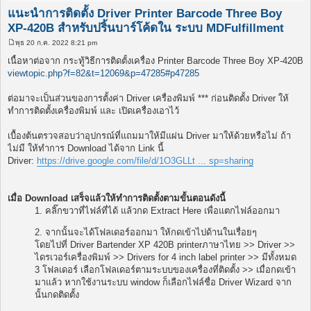
แนะนำการติดตั้ง Driver Printer Barcode Three Boy
XP-420B สำหรับปริ้นบาร์โค้ดใน ระบบ MDFulfillment
พุธ 20 ก.ค. 2022 8:21 pm
โ
พ
เนื้อหาต่อจาก กระทู้วิธีการติดตั้งเครื่อง Printer Barcode Three Boy XP-420B
ส
viewtopic.php?f=82&t=12069&p=47285#p47285
ต์
ต่อมาจะเป็นส่วนของการตั้งค่า Driver เครื่องพิมพ์ *** ก่อนติดตั้ง Driver ให้
ทำการติดตั้งเครื่องพิมพ์ และ เปิดเครื่องเอาไว้
เบื้องต้นตรวจสอบว่าอุปกรณ์ที่แถมมาให้มีแผ่น Driver มาให้ด้วยหรือไม่ ถ้า
ไม่มี ให้ทำการ Download ได้จาก Link นี้
Driver:
https://drive.google.com/file/d/1O3GLLt ... sp=sharing
เมื่อ Download เสร็จแล้วให้ทำการติดตั้งตามขั้นตอนดังนี้
1. คลิ๊กขวาที่ไฟล์ที่ได้ แล้วกด Extract Here เพื่อแตกไฟล์ออกมา
2. จากนั้นจะได้โฟลเดอร์ออกมา ให้กดเข้าไปด้านในเรื่อยๆ
โดยไปที่ Driver Bartender XP 420B printerภาษาไทย >> Driver >>
ไดรเวอร์เครื่องพิมพ์ >> Drivers for 4 inch label printer >> มีทั้งหมด
3 โฟลเดอร์ เลือกโฟลเดอร์ตามระบบของเครื่องที่ติดตั้ง >> เมื่อกดเข้า
มาแล้ว หากใช้งานระบบ window ก็เลือกไฟล์ชื่อ Driver Wizard จาก
นั้นกดติดตั้ง