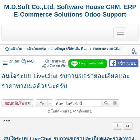
M.D.Soft Co.,Ltd. Software House CRM, ERP
E-Commerce Solutions Odoo Support
T
o
g
g
หน้าเว็บ
หน้าเว็บบอร์ด
ถามข้อมูล บริษัท เอ็ม ดี ซอฟต์ จำกัด
สอบถามระบบ CRM - LiveChat - HelpDesk
l
นห
e
า
n
เมนูลัด
FAQ
เข้าสู่ระบบ
เข้าระบบ
Log in with LINE
a
สมัครสมาชิก
v
สนใจระบบ LiveChat รบกวนขอรายละเอียดและ
i
g
a
ราคาทางเมลด้วยนะครับ
t
i
o
ตอบกลับโพส
n
2 โพสต์ • หน้า
1
จากทั้งหมด
1
Korn
รายงานในข้
อ้างคำพ
สนใจระบบ LiveChat รบกวนขอรายละเอียดและราคาทาง