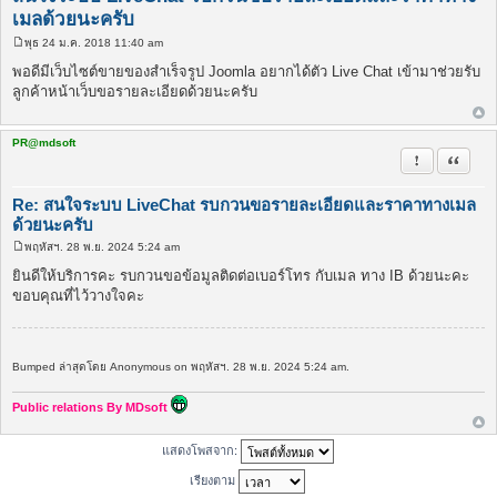
เมลด้วยนะครับ
พุธ 24 ม.ค. 2018 11:40 am
โ
พ
พอดีมีเว็บไซต์ขายของสำเร็จรูป Joomla อยากได้ตัว Live Chat เข้ามาช่วยรับ
ส
ลูกค้าหน้าเว็บขอรายละเอียดด้วยนะครับ
ต์
PR@mdsoft
รายงานในข้
อ้างคำพ
Re: สนใจระบบ LiveChat รบกวนขอรายละเอียดและราคาทางเมล
ด้วยนะครับ
พฤหัสฯ. 28 พ.ย. 2024 5:24 am
โ
พ
ยินดีให้บริการคะ รบกวนขอข้อมูลติดต่อเบอร์โทร กับเมล ทาง IB ด้วยนะคะ
ส
ขอบคุณที่ไว้วางใจคะ
ต์
Bumped ล่าสุดโดย Anonymous on พฤหัสฯ. 28 พ.ย. 2024 5:24 am.
Public relations By MDsoft
แสดงโพสจาก:
เรียงตาม