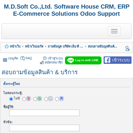
M.D.Soft Co.,Ltd. Software House CRM, ERP
E-Commerce Solutions Odoo Support
T
o
g
g
หน้าเว็บ
หน้าเว็บบอร์ด
ถามข้อมูล บริษัท เอ็ม ดี ซอฟต์ จำกัด
สอบถามข้อมูลสินค้า & บริการ
l
นห
e
า
n
เมนูลัด
FAQ
เข้าสู่ระบบ
เข้าระบบ
Log in with LINE
a
สมัครสมาชิก
v
สอบถามข้อมูลสินค้า & บริการ
i
g
a
ตั้งกระทู้ใหม่
t
i
ไอคอนกระทู้:
o
ไม่มี
n
ชื่อผู้ใช้:
หัวข้อ: