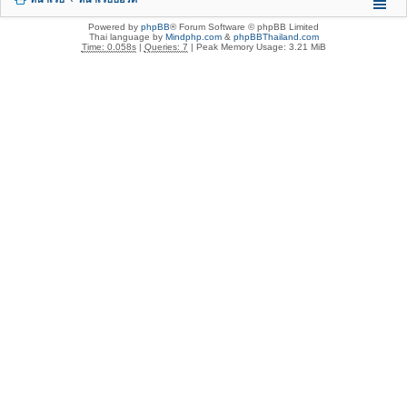
Powered by
phpBB
® Forum Software © phpBB Limited
Thai language by
Mindphp.com
&
phpBBThailand.com
Time: 0.058s
|
Queries: 7
| Peak Memory Usage: 3.21 MiB