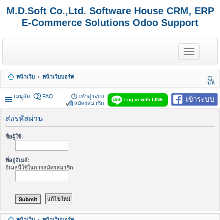
M.D.Soft Co.,Ltd. Software House CRM, ERP
E-Commerce Solutions Odoo Support
T
o
g
g
หน้าเว็บ
หน้าเว็บบอร์ด
l
นห
e
า
n
เมนูลัด
FAQ
เข้าสู่ระบบ
เข้าระบบ
Log in with LINE
a
สมัครสมาชิก
v
i
ส่งรหัสผ่าน
g
a
ชื่อผู้ใช้:
t
i
o
ที่อยู่อีเมล์:
n
อีเมลนี้ใช้ในการสมัครสมาชิก
หน้าเว็บ
หน้าเว็บบอร์ด